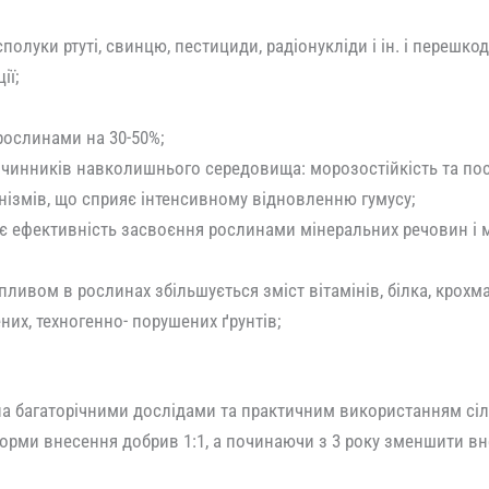
полуки ртуті, свинцю, пестициди, радіонукліди і ін. і перешк
ії;
ослинами на 30-50%;
 чинників навколишнього середовища: морозостійкість та пос
нізмів, що сприяє інтенсивному відновленню гумусу;
є ефективність засвоєння рослинами мінеральних речовин і м
впливом в рослинах збільшується зміст вітамінів, білка, крохм
них, техногенно- порушених ґрунтів;
а багаторічними дослідами та практичним використанням сіл
орми внесення добрив 1:1, а починаючи з 3 року зменшити вн