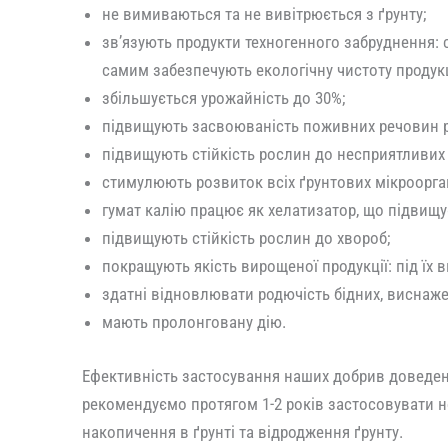
не вимиваються та не вивітрюється з ґрунту;
зв’язують продукти техногенного забруднення: с
самим забезпечують екологічну чистоту продукц
збільшується урожайність до 30%;
підвищують засвоюваність поживних речовин р
підвищують стійкість рослин до несприятливих
стимулюють розвиток всіх ґрунтових мікроорга
гумат калію працює як хелатизатор, що підвищу
підвищують стійкість рослин до хвороб;
покращують якість вирощеної продукції: під їх 
здатні відновлювати родючість бідних, виснаже
мають пролонговану дію.
Ефективність застосування наших добрив доведен
рекомендуємо протягом 1-2 років застосовувати н
накопичення в ґрунті та відродження ґрунту.