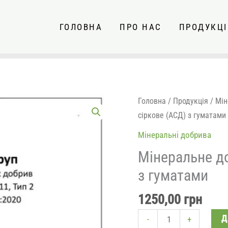
ГОЛОВНА
ПРО НАС
ПРОДУКЦІ
Мінеральне
Головна
/
Продукція
/
Мін
добриво
сіркове (АСД) з гуматами
азотно-
Мінеральні добрива
сіркове
Мінеральне д
(АСД)
з гуматами
з
гуматами
1250,00
грн
кількість
Д
-
+