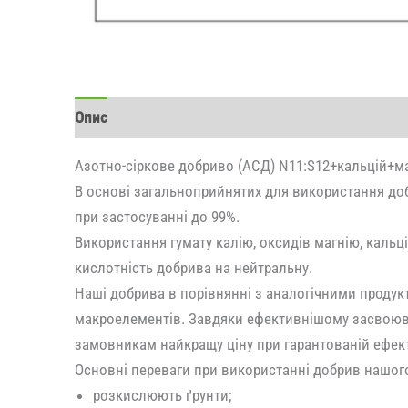
Опис
Відгуки (0)
Азотно-сіркове добриво (АСД) N11:S12+кальцій+ма
В основі загальноприйнятих для використання доб
при застосуванні до 99%.
Використання гумату калію, оксидів магнію, кальц
кислотність добрива на нейтральну.
Наші добрива в порівнянні з аналогічними продукт
макроелементів. Завдяки ефективнішому засвоюва
замовникам найкращу ціну при гарантованій ефек
Основні переваги при використанні добрив нашог
розкислюють ґрунти;