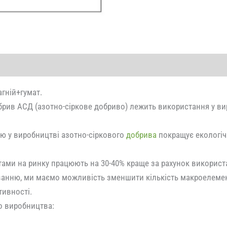
гній+гумат.
рив АСД (азотно-сіркове добриво) лежить використання у вир
ію у виробництві азотно-сіркового
добрива
покращує екологічн
ами на ринку працюють на 30-40% краще за рахунок використан
нню, ми маємо можливість зменшити кількість макроелементі
тивності.
о виробництва: