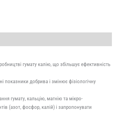
обництві гумату калію, що збільшує ефективність
і показники добрива і змінює фізіологічну
ня гумату, кальцію, магнію та мікро-
в (азот, фосфор, калій) і запропонувати