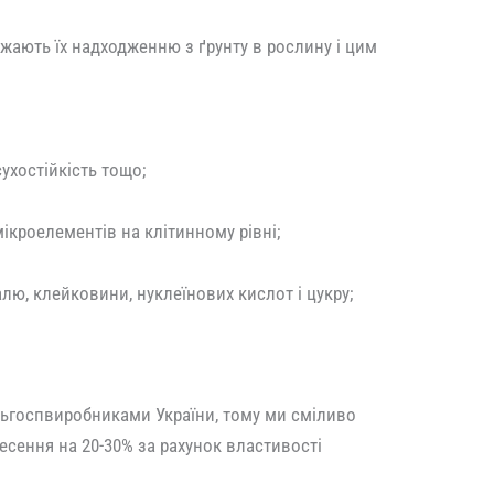
оджають їх надходженню з ґрунту в рослину і цим
ухостійкість тощо;
ікроелементів на клітинному рівні;
алю, клейковини, нуклеїнових кислот і цукру;
ьгоспвиробниками України, тому ми сміливо
есення на 20-30% за рахунок властивості