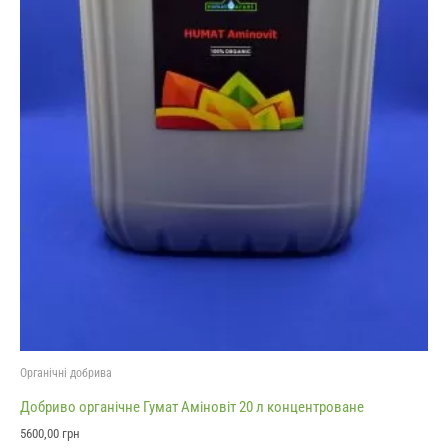
Органічні добрива
Добриво органічне Гумат Аміновіт 20 л концентроване
5600,00
грн