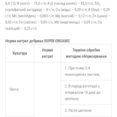
6,0-7,0; N (азот) – 75,0 г/л; K
O (оксид калію) – 65,0 г/л; SO
2
3
(сульфатний ангідрид) – 8 г/л; Cu (мідь) – 0,20 г/л; B (бор) – 0,20
г/л; Mo (молібден) – 0,003 г/л; Mg (магній) – 0,12 г/л; Zn (цинк) –
0,03 г/л; Fe (залізо) – 0,05 г/л; Mn (марганець) – 0,05 г/л; Ca
(кальцій) – 0,25 г/л.
Норми витрат добрива SUPER ORGANIC
Норми
Терміни обробки
Культура
витрат
методом обприскування
1. При появі 2-4
повноцінних листків;
2. В період вегетації з
Овочі
інтервалом 15 днів до
цвітіння;
3. Після цвітіння.