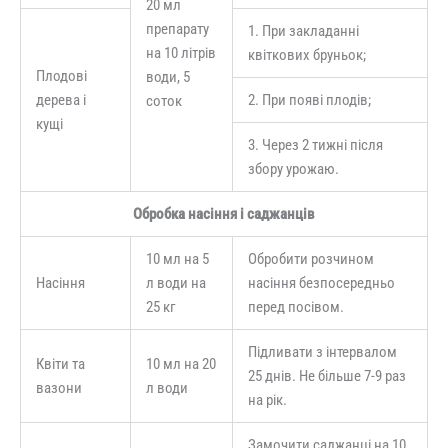
20 мл
препарату
1. При закладанні
на 10 літрів
квіткових бруньок;
Плодові
води, 5
дерева і
2. При появі плодів;
соток
кущі
3. Через 2 тижні після
збору урожаю.
Обробка насіння і саджанців
10 мл на 5
Обробити розчином
Насіння
л води на
насіння безпосередньо
25 кг
перед посівом.
Підливати з інтервалом
Квіти та
10 мл на 20
25 днів. Не більше 7-9 раз
вазони
л води
на рік.
Замочити саджанці на 10