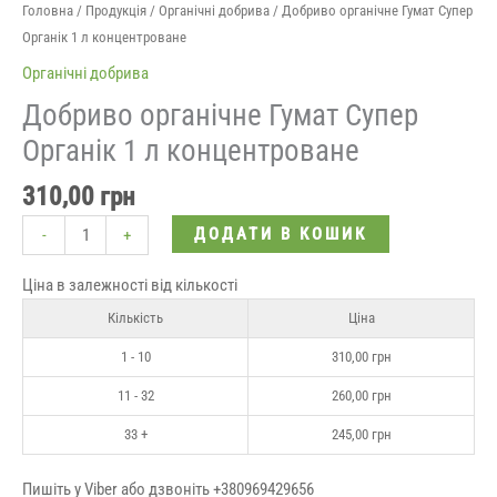
Головна
/
Продукція
/
Органічні добрива
/ Добриво органічне Гумат Супер
Органік 1 л концентроване
Органічні добрива
Добриво органічне Гумат Супер
Органік 1 л концентроване
310,00
грн
ДОДАТИ В КОШИК
-
+
Ціна в залежності від кількості
Кількість
Ціна
1 - 10
310,00
грн
11 - 32
260,00
грн
33 +
245,00
грн
Пишіть у Viber або дзвоніть +380969429656