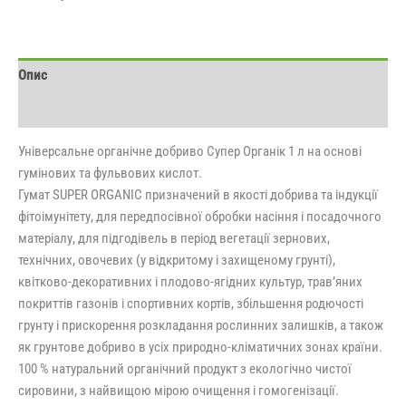
Опис
Відгуки (0)
Універсальне органічне добриво Супер Органік 1 л на основі
гумінових та фульвових кислот.
Гумат SUPER ORGANIC призначений в якості добрива та індукції
фітоімунітету, для передпосівної обробки насіння і посадочного
матеріалу, для підгодівель в період вегетації зернових,
технічних, овочевих (у відкритому і захищеному грунті),
квітково-декоративних і плодово-ягідних культур, трав’яних
покриттів газонів і спортивних кортів, збільшення родючості
грунту і прискорення розкладання рослинних залишків, а також
як грунтове добриво в усіх природно-кліматичних зонах країни.
100 % натуральний органічний продукт з екологічно чистої
сировини, з найвищою мірою очищення і гомогенізації.