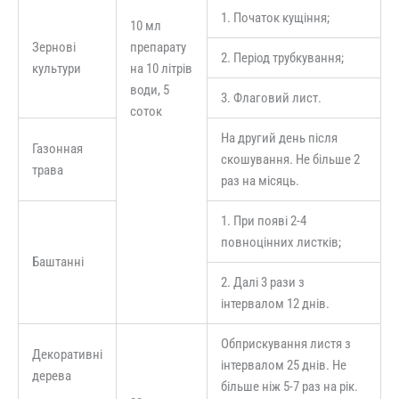
1. Початок кущіння;
10 мл
Зернові
препарату
2. Період трубкування;
культури
на 10 літрів
води, 5
3. Флаговий лист.
соток
На другий день після
Газонная
скошування. Не більше 2
трава
раз на місяць.
1. При появі 2-4
повноцінних листків;
Баштанні
2. Далі 3 рази з
інтервалом 12 днів.
Обприскування листя з
Декоративні
інтервалом 25 днів. Не
дерева
більше ніж 5-7 раз на рік.