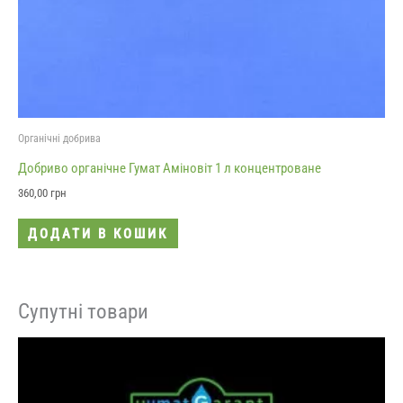
Органічні добрива
Добриво органічне Гумат Аміновіт 1 л концентроване
360,00
грн
ДОДАТИ В КОШИК
Супутні товари
Діапазон
Цей
цін:
товар
від
125,00 грн
має
до