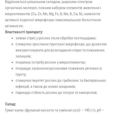
Відрізняється унікальним складом, широким спектром
органічних молекул, повним набором елементів живлення і
мікроелементів (Cu, Zn, Mn, Mg, Fe, B, Mo, K, Ca, N), наявністю
активної корисної мікрофлори і максимальною біологічною
активністю.
Властивості препарату:
знімає стрес у рослин після обробки пестицидами;
стимулює зростання ґрунтової мікрофлори, що дозволяє
використовувати для розкладання стерні та пожнивних
залишків;
покриває потребу рослин у мікроелементах;
покращує засвоєння рослинами поживних речовин із
ґрунту;
стимулює імунітет рослин до грибкових та бактеріальних
інфекцій, а також до комах-шкідників;
підвищує стійкість рослин до посухи та заморозків.
Склад:
Гумат калію (фульвові кислоти та гумінові солі) – 140 г/л; pH –