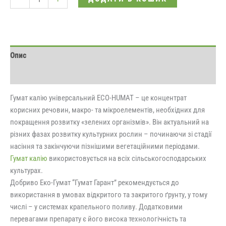
Опис
Відгуки (0)
Гумат калію універсальний ECO-HUMAT – це концентрат
корисних речовин, макро- та мікроелементів, необхідних для
покращення розвитку «зелених організмів». Він актуальний на
різних фазах розвитку культурних рослин – починаючи зі стадії
насіння та закінчуючи пізнішими вегетаційними періодами.
Гумат калію
використовується на всіх сільськогосподарських
культурах.
Добриво Еко-Гумат “Гумат Гарант” рекомендується до
використання в умовах відкритого та закритого ґрунту, у тому
числі – у системах крапельного поливу. Додатковими
перевагами препарату є його висока технологічність та