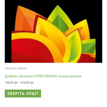
Органічні добрива
Добриво органічне SUPER ORGANIC концентроване
125,00
грн
–
310,00
грн
ОБЕРІТЬ ОПЦІЇ