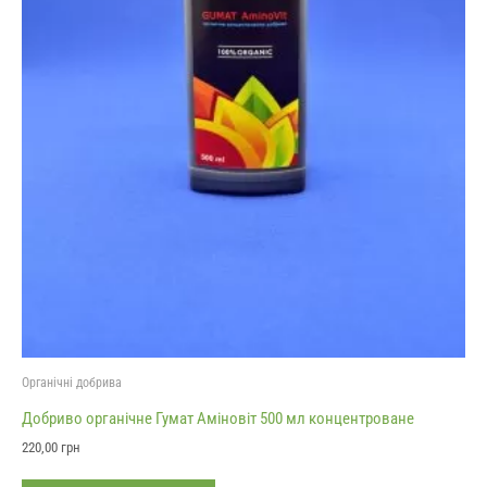
Органічні добрива
Добриво органічне Гумат Аміновіт 500 мл концентроване
220,00
грн