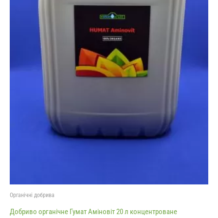
Органічні добрива
Добриво органічне Гумат Аміновіт 20 л концентроване