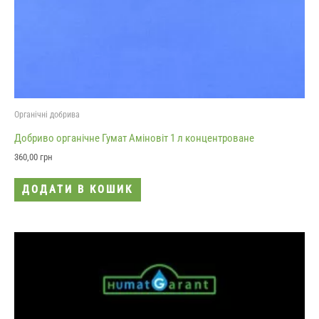
Органічні добрива
Добриво органічне Гумат Аміновіт 1 л концентроване
360,00
грн
ДОДАТИ В КОШИК