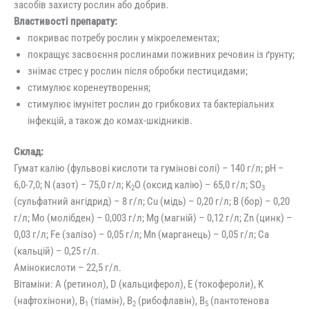
засобів захисту рослин або добрив.
Властивості препарату:
покриває потребу рослин у мікроелементах;
покращує засвоєння рослинами поживних речовин із ґрунту;
знімає стрес у рослин після обробки пестицидами;
стимулює коренеутворення;
стимулює імунітет рослин до грибкових та бактеріальних
інфекцій, а також до комах-шкідників.
Склад:
Гумат калію (фульвові кислоти та гумінові солі) – 140 г/л; pH –
6,0-7,0; N (азот) – 75,0 г/л; K
O (оксид калію) – 65,0 г/л; SO
2
3
(сульфатний ангідрид) – 8 г/л; Cu (мідь) – 0,20 г/л; B (бор) – 0,20
г/л; Mo (молібден) – 0,003 г/л; Mg (магній) – 0,12 г/л; Zn (цинк) –
0,03 г/л; Fe (залізо) – 0,05 г/л; Mn (марганець) – 0,05 г/л; Ca
(кальцій) – 0,25 г/л.
Амінокислоти – 22,5 г/л.
Вітаміни: A (ретинол), D (кальциферол), E (токофероли), K
(нафтохінони), B
(тіамін), B
(рибофлавін), B
(пантотенова
1
2
5