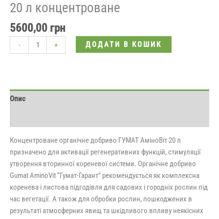
20 л концентроване
5600,00
грн
ДОДАТИ В КОШИК
-
+
Опис
Відгуки (0)
Концентроване органічне добриво ГУМАТ АміноВіт 20 л
призначено для активації регенеративних функцій, стимуляції
утворення вторинної кореневої системи. Органічне добриво
Gumat AminoVit “Гумат-Гарант” рекомендується як комплексна
коренева і листова підгодівля для садових і городніх рослин під
час вегетації. А також для обробки рослин, пошкоджених в
результаті атмосферних явищ та шкідливого впливу неякісних