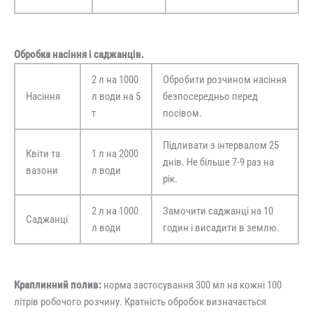
Обробка насіння і саджанців.
2 л на 1000
Обробити розчином насіння
Насіння
л води на 5
безпосередньо перед
т
посівом.
Підливати з інтервалом 25
Квіти та
1 л на 2000
днів. Не більше 7-9 раз на
вазони
л води
рік.
2 л на 1000
Замочити саджанці на 10
Саджанці
л води
годин і висадити в землю.
Краплинний полив:
норма застосування 300 мл на кожні 100
літрів робочого розчину. Кратність обробок визначається