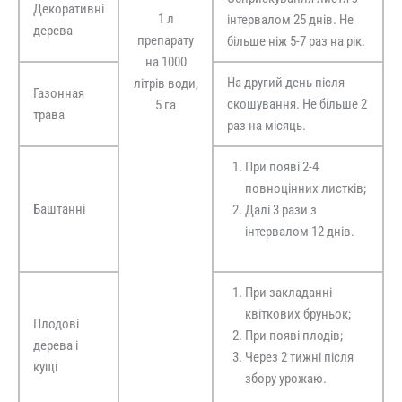
Декоративні
1 л
інтервалом 25 днів. Не
дерева
препарату
більше ніж 5-7 раз на рік.
на 1000
На другий день після
літрів води,
Газонная
скошування. Не більше 2
5 га
трава
раз на місяць.
При появі 2-4
повноцінних листків;
Баштанні
Далі 3 рази з
інтервалом 12 днів.
При закладанні
квіткових бруньок;
Плодові
При появі плодів;
дерева і
Через 2 тижні після
кущі
збору урожаю.