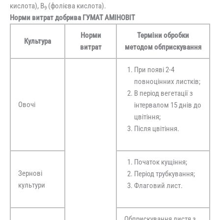
кислота), B
(фолієва кислота).
9
Норми витрат добрива ГУМАТ АМІНОВІТ
Норми
Терміни обробки
Культура
витрат
методом обприскування
При появі 2-4
повноцінних листків;
В період вегетації з
Овочі
інтервалом 15 днів до
цвітіння;
Після цвітіння.
Початок кущіння;
Зернові
Період трубкування;
культури
Флаговий лист.
Обприскування листя з