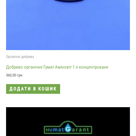
Органічні добрива
Добриво органічне Гумат Аміновіт 1 л концентроване
360,00
грн
ДОДАТИ В КОШИК
Діапазон
Цей
цін:
товар
від
125,00 грн
має
до
кілька
310,00 грн