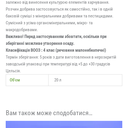
залежно від винесення культурою елементів харчування.
Розчин добрива застосовується як самостійно, так і в одній
баковій суміші з мінеральними добривами та пестицидами.
Сумісний з усіма органомінеральними, мікро- та
макродобривами.
Важливо! Перед застосуванням збовтати, оскільки при
зберіганні можливе утворення осаду.
Класифікація ВООЗ : 4 клас (речовини малонебезпечні)
Термін зберігання: 5 років з дати виготовлення в нерозкритій
заводській упаковці при температурі від +5 до +30 градусів
Цельсія.
Об'єм
20 л
Вам також може сподобатися…